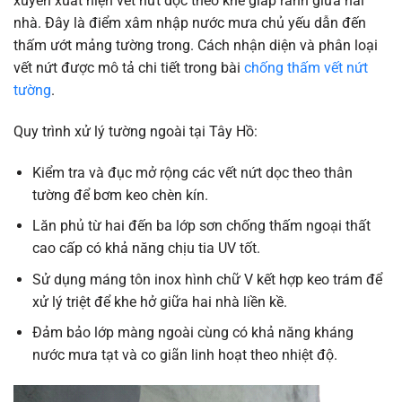
xuyên xuất hiện vết nứt dọc theo khe giáp ranh giữa hai
nhà. Đây là điểm xâm nhập nước mưa chủ yếu dẫn đến
thấm ướt mảng tường trong. Cách nhận diện và phân loại
vết nứt được mô tả chi tiết trong bài
chống thấm vết nứt
tường
.
Quy trình xử lý tường ngoài tại Tây Hồ:
Kiểm tra và đục mở rộng các vết nứt dọc theo thân
tường để bơm keo chèn kín.
Lăn phủ từ hai đến ba lớp sơn chống thấm ngoại thất
cao cấp có khả năng chịu tia UV tốt.
Sử dụng máng tôn inox hình chữ V kết hợp keo trám để
xử lý triệt để khe hở giữa hai nhà liền kề.
Đảm bảo lớp màng ngoài cùng có khả năng kháng
nước mưa tạt và co giãn linh hoạt theo nhiệt độ.