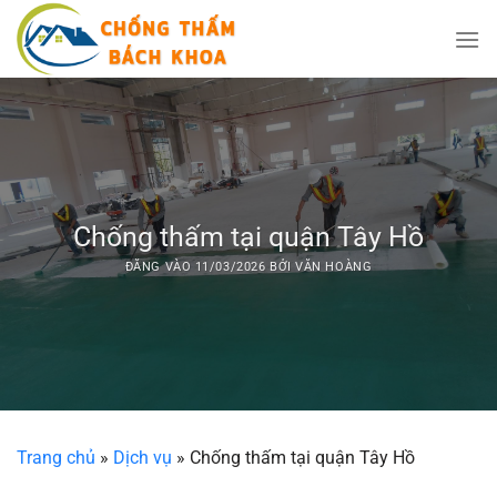
Bỏ
qua
nội
dung
Chống thấm tại quận Tây Hồ
ĐĂNG VÀO
11/03/2026
BỞI
VĂN HOÀNG
Trang chủ
»
Dịch vụ
»
Chống thấm tại quận Tây Hồ