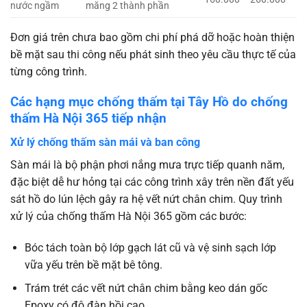
nước ngầm
măng 2 thành phần
Đơn giá trên chưa bao gồm chi phí phá dỡ hoặc hoàn thiện
bề mặt sau thi công nếu phát sinh theo yêu cầu thực tế của
từng công trình.
Các hạng mục chống thấm tại Tây Hồ do chống
thấm Hà Nội 365 tiếp nhận
Xử lý chống thấm sàn mái và ban công
Sàn mái là bộ phận phơi nắng mưa trực tiếp quanh năm,
đặc biệt dễ hư hỏng tại các công trình xây trên nền đất yếu
sát hồ do lún lệch gây ra hệ vết nứt chân chim. Quy trình
xử lý của chống thấm Hà Nội 365 gồm các bước:
Bóc tách toàn bộ lớp gạch lát cũ và vệ sinh sạch lớp
vữa yếu trên bề mặt bê tông.
Trám trét các vết nứt chân chim bằng keo dán gốc
Epoxy có độ đàn hồi cao.