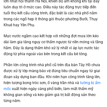
lớn nhất nội thành Hà Nội, khiến độ ẩm không khí tại đây
luôn duy trì ở mức cao. Điều này tác động trực tiếp đến
tuổi thọ kết cấu công trình, đặc biệt là các nhà phố nằm
trong các ngõ hẹp ít thông gió thuộc phường Bưởi, Thụy
Khuê hay Yên Phụ.
Mực nước ngầm cao kết hợp với những đợt mưa lớn kéo
dài làm gia tăng nguy cơ thấm ngược từ nền móng và tầng
hầm. Đây là dạng thấm khó xử lý nhất vì áp lực nước tác
động từ phía ngoài vào bên trong kết cấu bê tông.
Phần lớn công trình nhà phố cũ trên địa bàn Tây Hồ chưa
được xử lý lớp màng bảo vệ đúng tiêu chuẩn ngay từ giai
đoạn xây dựng ban đầu. Khi niên hạn công trình tăng lên,
hiện tượng bong tróc sơn, ố vàng trần nhà và
tường bị ẩm
mốc
xuất hiện ngày càng phổ biến, làm mất thẩm mỹ
không gian sống và kéo giảm giá trị bất động sản theo
từng năm.