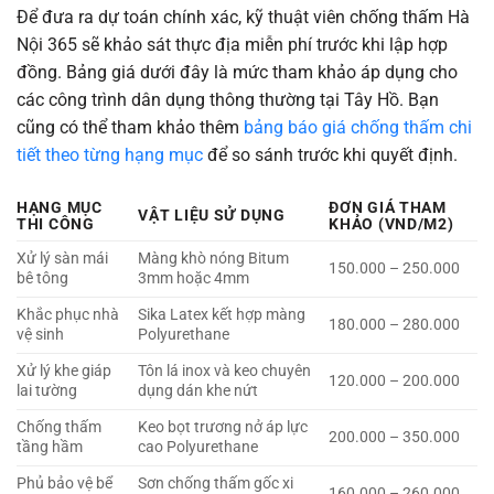
Để đưa ra dự toán chính xác, kỹ thuật viên chống thấm Hà
Nội 365 sẽ khảo sát thực địa miễn phí trước khi lập hợp
đồng. Bảng giá dưới đây là mức tham khảo áp dụng cho
các công trình dân dụng thông thường tại Tây Hồ. Bạn
cũng có thể tham khảo thêm
bảng báo giá chống thấm chi
tiết theo từng hạng mục
để so sánh trước khi quyết định.
HẠNG MỤC
ĐƠN GIÁ THAM
VẬT LIỆU SỬ DỤNG
THI CÔNG
KHẢO (VND/M2)
Xử lý sàn mái
Màng khò nóng Bitum
150.000 – 250.000
bê tông
3mm hoặc 4mm
Khắc phục nhà
Sika Latex kết hợp màng
180.000 – 280.000
vệ sinh
Polyurethane
Xử lý khe giáp
Tôn lá inox và keo chuyên
120.000 – 200.000
lai tường
dụng dán khe nứt
Chống thấm
Keo bọt trương nở áp lực
200.000 – 350.000
tầng hầm
cao Polyurethane
Phủ bảo vệ bể
Sơn chống thấm gốc xi
160.000 – 260.000