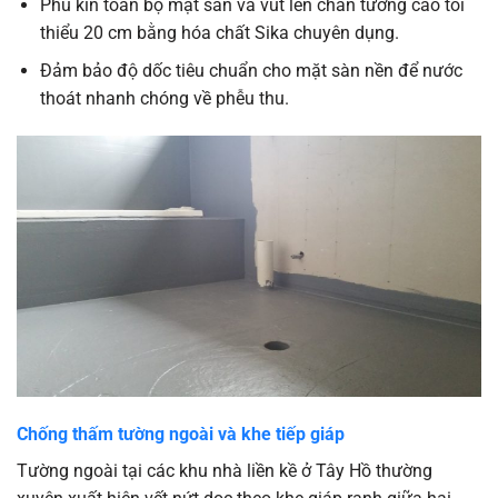
Phủ kín toàn bộ mặt sàn và vút lên chân tường cao tối
thiểu 20 cm bằng hóa chất Sika chuyên dụng.
Đảm bảo độ dốc tiêu chuẩn cho mặt sàn nền để nước
thoát nhanh chóng về phễu thu.
Chống thấm tường ngoài và khe tiếp giáp
Tường ngoài tại các khu nhà liền kề ở Tây Hồ thường