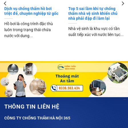
So sánh màng khò bitum và
Chống thấm dột mái tôn
gốc polyurethane chống thấm
sân thượng
Cứ mỗi khi mùa mưa đến, tình
trạng dột mái tôn lại trở thành
Sân thượng là khu vực hứng
nỗi lo lắng...
chịu trực tiếp mọi sự thay đổi
khắc nghiệt...
THÔNG TIN LIÊN HỆ
CÔNG TY CHỐNG THẤM HÀ NỘI 365