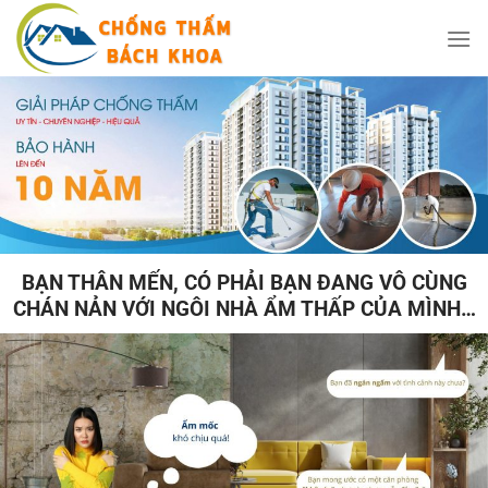
Bỏ
qua
nội
dung
BẠN THÂN MẾN, CÓ PHẢI BẠN ĐANG VÔ CÙNG
CHÁN NẢN VỚI NGÔI NHÀ ẨM THẤP CỦA MÌNH…