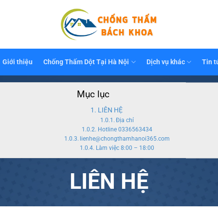
Giới thiệu
Chống Thấm Dột Tại Hà Nội
Dịch vụ khác
Tin t
Mục lục
LIÊN HỆ
Địa chỉ
Hotline 0336563434
lienhe@chongthamhanoi365.com
Làm việc 8:00 – 18:00
LIÊN HỆ