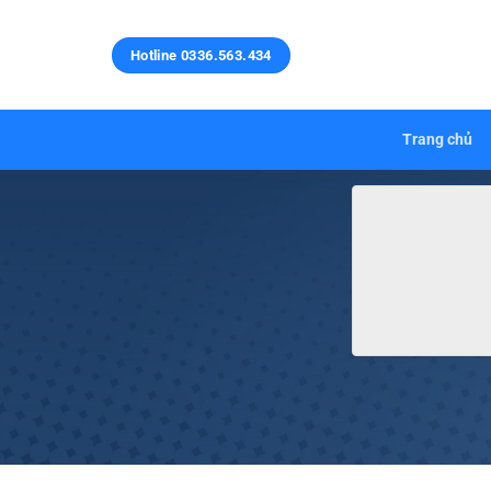
Bỏ
qua
Hotline 0336.563.434
nội
dung
Trang chủ