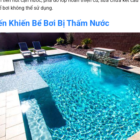
 tiền hút cạn nước, phá dỡ lớp hoàn thiện cũ, sửa chữa kết cấu 
ể bơi không thể sử dụng.
n Khiến Bể Bơi Bị Thấm Nước