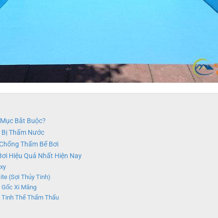
 Mục Bắt Buộc?
i Bị Thấm Nước
 Chống Thấm Bể Bơi
ơi Hiệu Quả Nhất Hiện Nay
xy
e (Sợi Thủy Tinh)
u Gốc Xi Măng
u Tinh Thể Thẩm Thấu