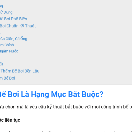
ng
Sử Dụng
ể Bơi Phổ Biến
 Bơi Chuẩn Kỹ Thuật
t
Co Giãn, Cổ Ống
ấm Chính
 Ngâm Nước
ất
 Thấm Bể Bơi Bền Lâu
m Bể Bơi
ể Bơi Là Hạng Mục Bắt Buộc?
a chọn mà là yêu cầu kỹ thuật bắt buộc với mọi công trình bể b
c liên tục