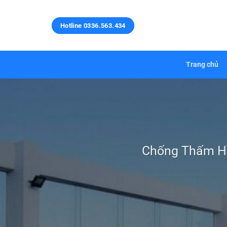
Bỏ
qua
Hotline 0336.563.434
nội
dung
Trang chủ
Chống Thấm Hồ