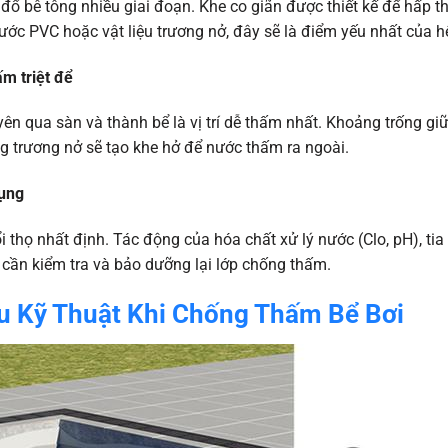
đổ bê tông nhiều giai đoạn. Khe co giãn được thiết kế để hấp 
ớc PVC hoặc vật liệu trương nở, đây sẽ là điểm yếu nhất của h
m triệt để
n qua sàn và thành bể là vị trí dễ thấm nhất. Khoảng trống g
g trương nở sẽ tạo khe hở để nước thấm ra ngoài.
dụng
 thọ nhất định. Tác động của hóa chất xử lý nước (Clo, pH), tia
ần kiểm tra và bảo dưỡng lại lớp chống thấm.
u Kỹ Thuật Khi Chống Thấm Bể Bơi