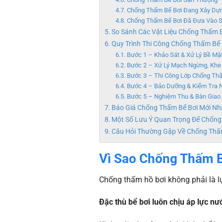
Chống Thấm Bể Bơi Đang Xây Dự
Chống Thấm Bể Bơi Đã Đưa Vào 
So Sánh Các Vật Liệu Chống Thấm B
Quy Trình Thi Công Chống Thấm Bể
Bước 1 – Khảo Sát & Xử Lý Bề Mặ
Bước 2 – Xử Lý Mạch Ngừng, Khe 
Bước 3 – Thi Công Lớp Chống Th
Bước 4 – Bảo Dưỡng & Kiểm Tra
Bước 5 – Nghiệm Thu & Bàn Giao
Báo Giá Chống Thấm Bể Bơi Mới Nh
Một Số Lưu Ý Quan Trọng Để Chống
Câu Hỏi Thường Gặp Về Chống Thấ
Vì Sao Chống Thấm B
Chống thấm hồ bơi không phải là lự
Đặc thù bể bơi luôn chịu áp lực nướ