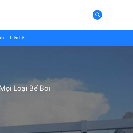
ức
Liên hệ
ọi Loại Bể Bơi