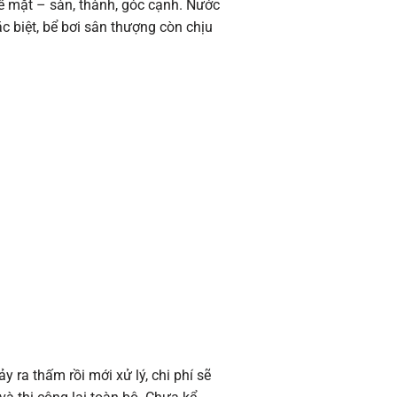
bề mặt – sàn, thành, góc cạnh. Nước
 biệt, bể bơi sân thượng còn chịu
y ra thấm rồi mới xử lý, chi phí sẽ