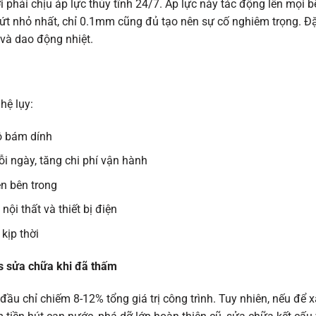
i phải chịu áp lực thủy tĩnh 24/7. Áp lực này tác động lên mọi 
t nhỏ nhất, chỉ 0.1mm cũng đủ tạo nên sự cố nghiêm trọng. Đặc
 và dao động nhiệt.
hệ lụy:
độ bám dính
ỗi ngày, tăng chi phí vận hành
ện bên trong
ội thất và thiết bị điện
kịp thời
s sửa chữa khi đã thấm
ầu chỉ chiếm 8-12% tổng giá trị công trình. Tuy nhiên, nếu để xả