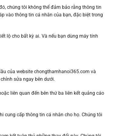
 đó, chúng tôi không thể đảm bảo rằng thông tin
p vào thông tin cá nhân của bạn, đặc biệt trong
ết lộ cho bất kỳ ai. Và nếu bạn dùng máy tính
u cầu của website chongthamhanoi365.com và
c chỉnh sửa ngay bên dưới.
ặc liên quan đến bên thứ ba liên kết quảng cáo
hi cung cấp thông tin cá nhân cho họ. Chúng tôi
cam kết tuân thủ những thay đổi này. Chúng tôi