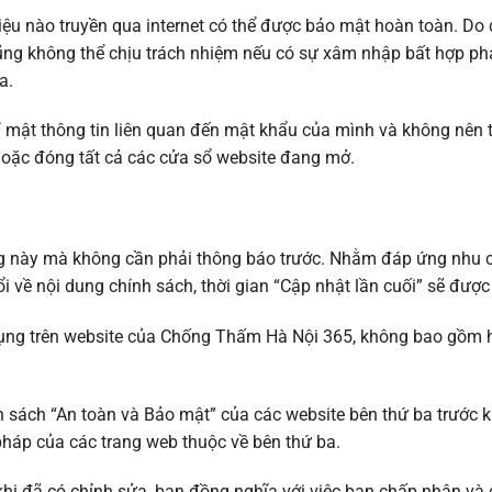
 liệu nào truyền qua internet có thể được bảo mật hoàn toàn. Do
ng không thể chịu trách nhiệm nếu có sự xâm nhập bất hợp phá
ba.
 mật thông tin liên quan đến mật khẩu của mình và không nên ti
oặc đóng tất cả các cửa sổ website đang mở.
ang này mà không cần phải thông báo trước. Nhằm đáp ứng nh
i về nội dung chính sách, thời gian “Cập nhật lần cuối” sẽ đượ
ụng trên website của Chống Thấm Hà Nội 365, không bao gồm ho
h sách “An toàn và Bảo mật” của các website bên thứ ba trước k
pháp của các trang web thuộc về bên thứ ba.
khi đã có chỉnh sửa, bạn đồng nghĩa với việc bạn chấp nhận và 